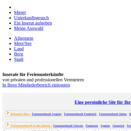
Mieter
Unterkunftsgesuch
Ein Inserat aufgeben
Meine Auswahl
Allgemein
Meer/See
Land
Berg
Stadt
Inserate für Ferienunterkünfte
von privaten und professionellen Vermietern
In Ihren Mitgliederbereich einloggen
Eine persönliche Site für Ih
Reiseziele Meer :
Ferienunterkunft Spanien
-
Ferienunterkunft Frankreich
-
Ferienunterkunft Italien
-
K
Ferienunterkunft in den Bergen :
Ferienunterkunft Schweiz
-
Frankreich
-
Spanien
-
Osterreich
-
Fer