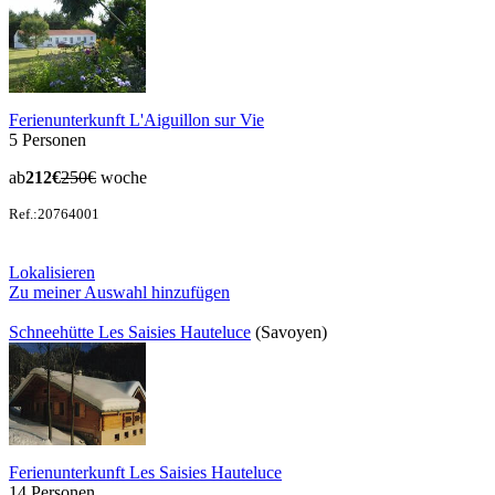
Ferienunterkunft L'Aiguillon sur Vie
5 Personen
ab
212€
250€
woche
Ref.:20764001
Lokalisieren
Zu meiner Auswahl hinzufügen
Schneehütte Les Saisies Hauteluce
(Savoyen)
Ferienunterkunft Les Saisies Hauteluce
14 Personen