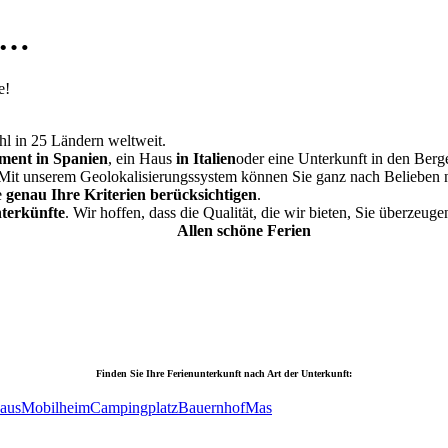
 …
e!
hl in 25 Ländern weltweit.
ment in Spanien
, ein Haus
in Italien
oder eine Unterkunft in den Ber
 Mit unserem Geolokalisierungssystem können Sie ganz nach Belieben 
e
genau Ihre Kriterien berücksichtigen
.
nterkünfte
. Wir hoffen, dass die Qualität, die wir bieten, Sie überze
Allen schöne Ferien
Finden Sie Ihre Ferienunterkunft nach Art der Unterkunft:
aus
Mobilheim
Campingplatz
Bauernhof
Mas