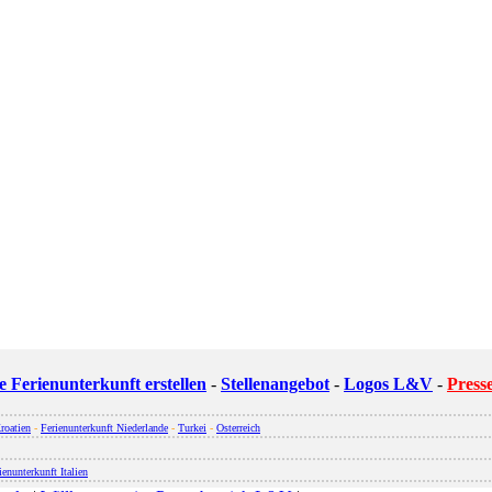
re Ferienunterkunft erstellen
-
Stellenangebot
-
Logos L&V
-
Press
roatien
-
Ferienunterkunft Niederlande
-
Turkei
-
Osterreich
ienunterkunft Italien