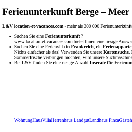
Ferienunterkunft Berge – Meer
L&V location-et-vacances.com
- mehr als 300 000 Ferienunterkünft
Suchen Sie eine
Ferienunterkunft
?
www.location-et-vacances.com bietet Ihnen eine riesige Auswa
Suchen Sie eine Ferienvilla
in Frankreich
, ein
Ferienapparte
Nichts einfacher als das! Verwenden Sie unsere
Kartensuche
.
Sommerfrische verbringen möchten, wird unsere Suchmaschin
Bei L&V finden Sie eine riesige Anzahl
Inserate für Ferienu
Wohnung
Haus
Villa
Herrenhaus Landgut
Landhaus Finca
Gästeh