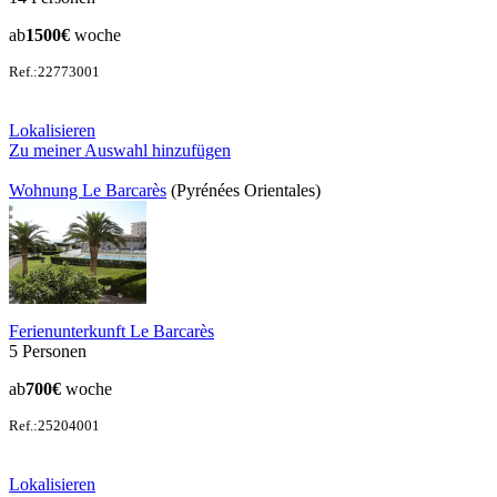
ab
1500€
woche
Ref.:22773001
Lokalisieren
Zu meiner Auswahl hinzufügen
Wohnung Le Barcarès
(Pyrénées Orientales)
Ferienunterkunft Le Barcarès
5 Personen
ab
700€
woche
Ref.:25204001
Lokalisieren